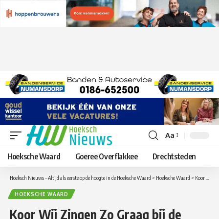
Aa
Lettergrootte
aanpassen
Hoeksche Waard
Goeree Overflakkee
Drechtsteden
Hoeksch Nieuws – Altijd als eerste op de hoogte in de Hoeksche Waard
>
Hoeksche Waard
>
Koor Wij Zingen Zo Graag bij de Zonnebloem in Zuid-Beijerland
HOEKSCHE WAARD
Koor Wij Zingen Zo Graag bij de