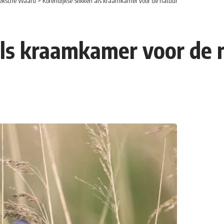
eksche Waard
>
Korendijkse Slikken als kraamkamer voor de natuur
als kraamkamer voor de 