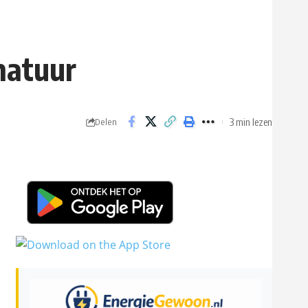
natuur
3 min lezen
Delen