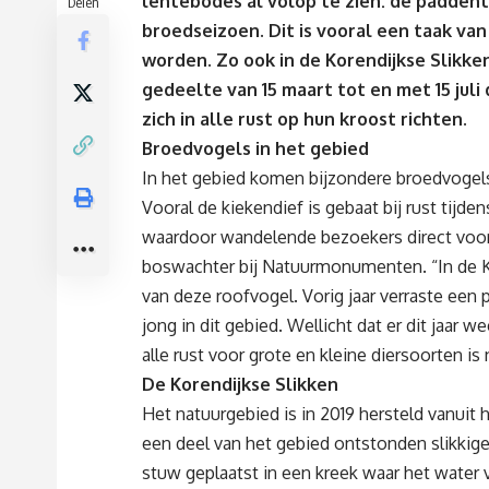
lentebodes al volop te zien: de padden
Delen
broedseizoen. Dit is vooral een taak van
worden. Zo ook in de Korendijkse Slikke
gedeelte van 15 maart tot en met 15 juli 
zich in alle rust op hun kroost richten.
Broedvogels in het gebied
In het gebied komen bijzondere broedvogels
Vooral de kiekendief is gebaat bij rust tijde
waardoor wandelende bezoekers direct voor 
boswachter bij Natuurmonumenten. “In de 
van deze roofvogel. Vorig jaar verraste ee
jong in dit gebied. Wellicht dat er dit jaar
alle rust voor grote en kleine diersoorten is 
De Korendijkse Slikken
Het natuurgebied is in 2019 hersteld vanuit
een deel van het gebied ontstonden slikkige
stuw geplaatst in een kreek waar het water