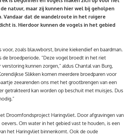
trek is begonnen en vogels maken zich op voor het
 de natuur, maar zij kunnen hier wel bij geholpen
n. Vandaar dat de wandelroute in het ruigere
dicht is. Hierdoor kunnen de vogels in het gebied
 voor, zoals blauwborst, bruine kiekendief en baardman.
ns de broedperiode. “Deze vogel broedt in het riet
verstoring kunnen zorgen,” aldus Chantal van Burg,
Korendijkse Slikken komen meerdere broedparen voor
n paartje zeearenden ons met het grootbrengen van een
 weer getrakteerd kan worden op beschuit met muisjes. Dus
nodig.”
 het Droomfondsproject Haringvliet. Door afgravingen van
 oevers. Om water in het gebied vast te houden, is een
 van het Haringvliet binnenkomt. Ook de oude