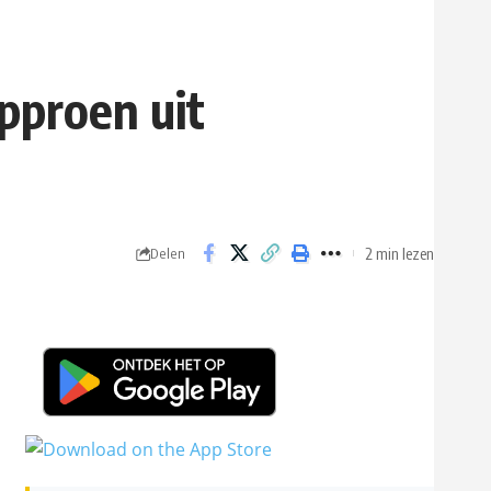
pproen uit
2 min lezen
Delen