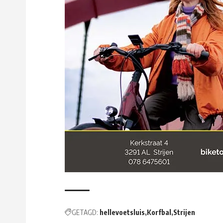
GETAGD:
hellevoetsluis
Korfbal
Strijen