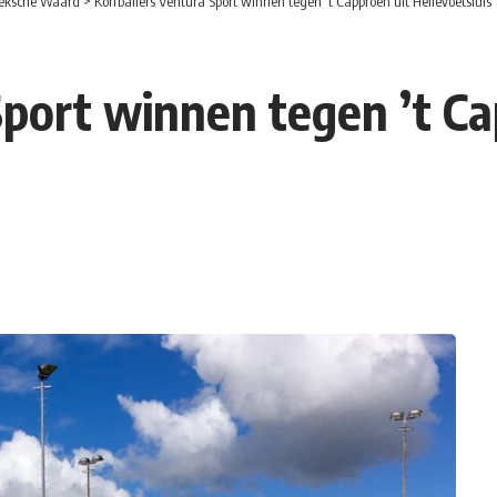
eksche Waard
>
Korfballers Ventura Sport winnen tegen ’t Capproen uit Hellevoetsluis
Sport winnen tegen ’t Ca