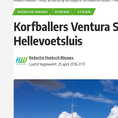
Hoeksch Nieuws – Altijd als eerste op de hoogte in de Hoeksche Waard
>
Ho
HOEKSCHE WAARD
KORFBAL
STRIJEN
Korfballers Ventura 
Hellevoetsluis
Redactie Hoeksch Nieuws
Laatst bijgewerkt: 25 april 2016 21:17