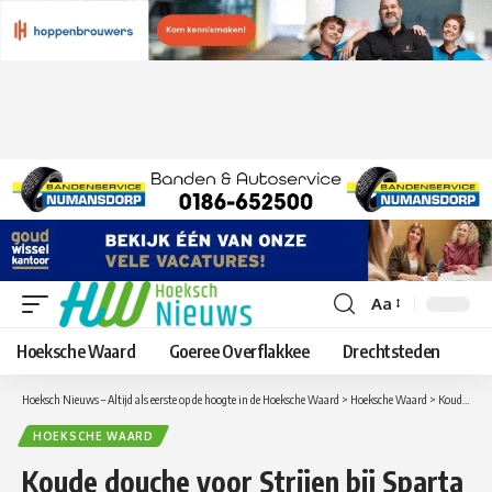
Aa
Lettergrootte
aanpassen
Hoeksche Waard
Goeree Overflakkee
Drechtsteden
Hoeksch Nieuws – Altijd als eerste op de hoogte in de Hoeksche Waard
>
Hoeksche Waard
>
Koude douche voor Strijen bij Sparta
HOEKSCHE WAARD
Koude douche voor Strijen bij Sparta