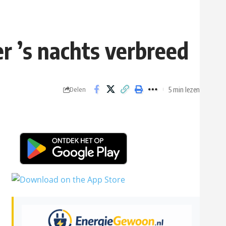
r ’s nachts verbreed
5 min lezen
Delen