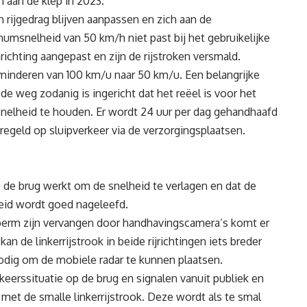
 aan de klep in 2023.
 rijgedrag blijven aanpassen en zich aan de
nelheid van 50 km/h niet past bij het gebruikelijke
chting aangepast en zijn de rijstroken versmald.
 minderen van 100 km/u naar 50 km/u. Een belangrijke
e weg zodanig is ingericht dat het reëel is voor het
elheid te houden. Er wordt 24 uur per dag gehandhaafd
eregeld op sluipverkeer via de verzorgingsplaatsen.
de brug werkt om de snelheid te verlagen en dat de
heid wordt goed nageleefd.
berm zijn vervangen door handhavingscamera’s komt er
an de linkerrijstrook in beide rijrichtingen iets breder
dig om de mobiele radar te kunnen plaatsen.
rkeerssituatie op de brug en signalen vanuit publiek en
et de smalle linkerrijstrook. Deze wordt als te smal