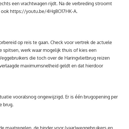
 rechts een vrachtwagen rijdt. Na de verbreding stroomt
e ook
https://youtu.be/4Hg8O17HK-A
.
rbereid op reis te gaan. Check voor vertrek de actuele
de spitsen, werk waar mogelijk thuis of kies een
Weggebruikers die toch over de Haringvlietbrug reizen
verlaagde maximumsnelheid geldt en dat hierdoor
ituatie vooralsnog ongewijzigd. Er is één brugopening per
e brug.
 de maatregelen, de hinder voor (vaar)weggebruikers en