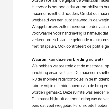
worden tot aan de geplande werkzaamheden
Hiervoor is het nodig dat automobilisten hun
maximumsnelheid houden. Omdat de maximums
wegbeeld van een autosnelweg, is de weginri
Weggebruikers zullen hierdoor eerder vaart
voorwaarde voor handhaving is namelijk dat d
verkeer om zich aan de geldende maximumsn
met flitspalen. Ook controleert de politie g
Waarom kan deze verbreding nu wel?
We hebben vastgesteld dat de maatregel op 
inrichting ervan veilig is. De maximum snel
Nu de mobiele radarcontroles in de midden
ruimte vrij in de middenberm van de brug en k
worden gemaakt. Deze ruimte was eerder no
Daarnaast blijkt uit de monitoring van de ve
pers dat veel weggebruikers moeite hebben m