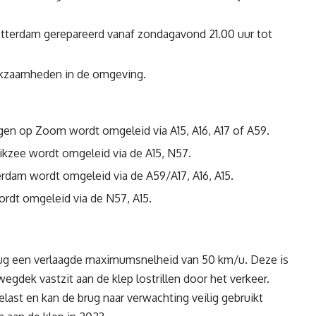
Rotterdam gerepareerd vanaf zondagavond 21.00 uur tot
rkzaamheden in de omgeving.
gen op Zoom wordt omgeleid via A15, A16, A17 of A59.
rikzee wordt omgeleid via de A15, N57.
dam wordt omgeleid via de A59/A17, A16, A15.
rdt omgeleid via de N57, A15.
brug een verlaagde maximumsnelheid van 50 km/u. Deze is
dek vastzit aan de klep lostrillen door het verkeer.
ast en kan de brug naar verwachting veilig gebruikt