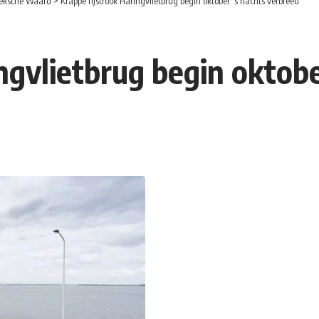
eksche Waard
>
Krappe rijstrook Haringvlietbrug begin oktober ’s nachts verbreed
ngvlietbrug begin oktobe