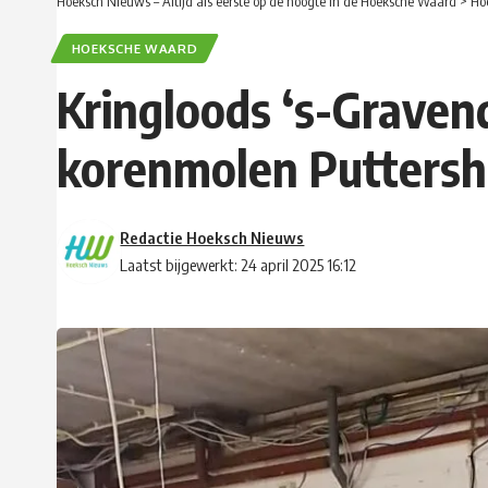
Hoeksch Nieuws – Altijd als eerste op de hoogte in de Hoeksche Waard
>
Ho
HOEKSCHE WAARD
Kringloods ‘s-Graven
korenmolen Putters
Redactie Hoeksch Nieuws
Laatst bijgewerkt: 24 april 2025 16:12