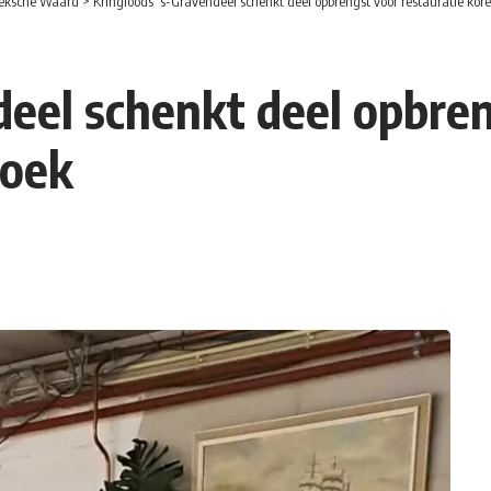
eksche Waard
>
Kringloods ‘s-Gravendeel schenkt deel opbrengst voor restauratie ko
deel schenkt deel opbren
hoek