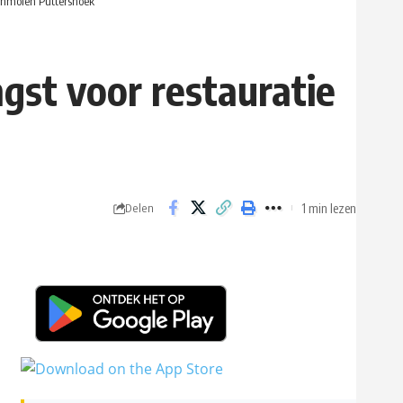
renmolen Puttershoek
gst voor restauratie
1 min lezen
Delen