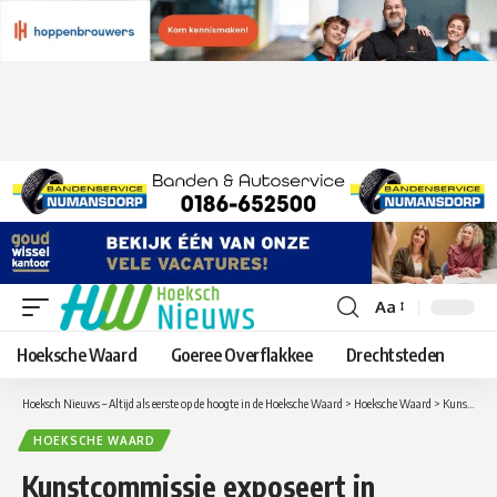
Aa
Lettergrootte
aanpassen
Hoeksche Waard
Goeree Overflakkee
Drechtsteden
Hoeksch Nieuws – Altijd als eerste op de hoogte in de Hoeksche Waard
>
Hoeksche Waard
>
Kunstcommissie exposeert in Dienstencentrum ’t Weegje
HOEKSCHE WAARD
Kunstcommissie exposeert in