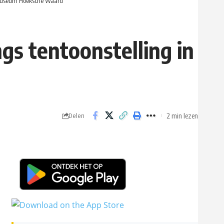
n Museum Hoeksche Waard
gs tentoonstelling in
2 min lezen
Delen