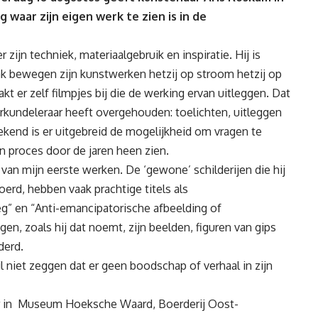
aar zijn eigen werk te zien is in de
zijn techniek, materiaalgebruik en inspiratie. Hij is
k bewegen zijn kunstwerken hetzij op stroom hetzij op
kt er zelf filmpjes bij die de werking ervan uitleggen. Dat
tuurkundeleraar heeft overgehouden: toelichten, uitleggen
ekend is er uitgebreid de mogelijkheid om vragen te
jn proces door de jaren heen zien.
van mijn eerste werken. De ‘gewone’ schilderijen die hij
oerd, hebben vaak prachtige titels als
g” en “Anti-emancipatorische afbeelding of
en, zoals hij dat noemt, zijn beelden, figuren van gips
derd.
l niet zeggen dat er geen boodschap of verhaal in zijn
uur in Museum Hoeksche Waard, Boerderij Oost-