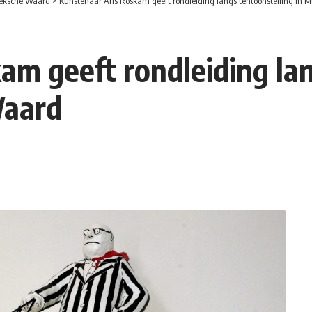
eksche Waard
>
Kunstenaar Aris Roskam geeft rondleiding langs tentoonstelling i
am geeft rondleiding lan
aard