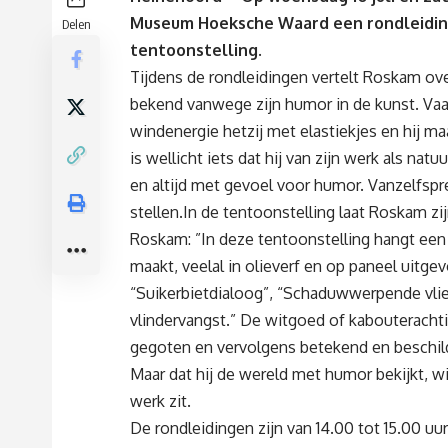
Museum Hoeksche Waard een rondleiding w
Delen
tentoonstelling
.
Tijdens de rondleidingen vertelt Roskam over 
bekend vanwege zijn humor in de kunst. Vaa
windenergie hetzij met elastiekjes en hij maa
is wellicht iets dat hij van zijn werk als na
en altijd met gevoel voor humor. Vanzelfspr
stellen.In de tentoonstelling laat Roskam zi
Roskam: ”In deze tentoonstelling hangt een 
maakt, veelal in olieverf en op paneel uitgev
“Suikerbietdialoog”, “Schaduwwerpende vlie
vlindervangst.” De witgoed of kabouterachtig
gegoten en vervolgens betekend en beschil
Maar dat hij de wereld met humor bekijkt, wi
werk zit.
De rondleidingen zijn van 14.00 tot 15.00 