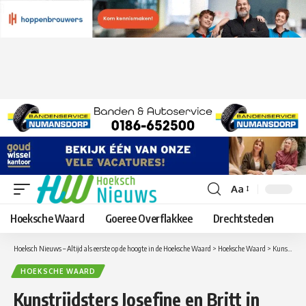
Aa
Lettergrootte
aanpassen
Hoeksche Waard
Goeree Overflakkee
Drechtsteden
Hoeksch Nieuws – Altijd als eerste op de hoogte in de Hoeksche Waard
>
Hoeksche Waard
>
Kunstrijdsters Josefine en Britt in actie tijdens Selectiewedstrijd KNSB cup kunstrijden in Dordrecht
HOEKSCHE WAARD
Kunstrijdsters Josefine en Britt in