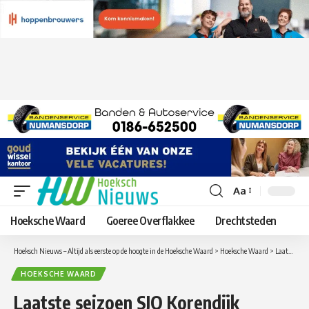
Aa
Lettergrootte
aanpassen
Hoeksche Waard
Goeree Overflakkee
Drechtsteden
Hoeksch Nieuws – Altijd als eerste op de hoogte in de Hoeksche Waard
>
Hoeksche Waard
>
Laatste seizoen SJO Korendijk
HOEKSCHE WAARD
Laatste seizoen SJO Korendijk