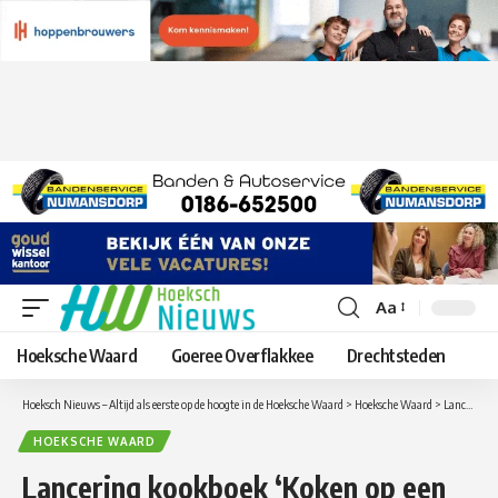
Aa
Lettergrootte
aanpassen
Hoeksche Waard
Goeree Overflakkee
Drechtsteden
Hoeksch Nieuws – Altijd als eerste op de hoogte in de Hoeksche Waard
>
Hoeksche Waard
>
Lancering kookboek ‘Koken op een eiland van klei’
HOEKSCHE WAARD
Lancering kookboek ‘Koken op een