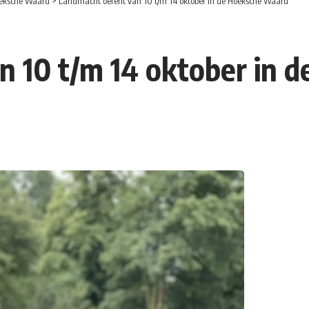
eksche Waard
>
Landmacht oefent van 10 t/m 14 oktober in de Hoeksche Waard
n 10 t/m 14 oktober in 