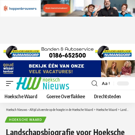
Aa
Lettergrootte
aanpassen
Hoeksche Waard
Goeree Overflakkee
Drechtsteden
Hoeksch Nieuws – Altijd als eerste op de hoogte in de Hoeksche Waard
>
Hoeksche Waard
>
Landschapsbiografie voor Hoeksche Waard
HOEKSCHE WAARD
Landschapsbiografie voor Hoeksche