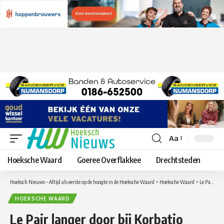
Aa
Lettergrootte
aanpassen
Hoeksche Waard
Goeree Overflakkee
Drechtsteden
Hoeksch Nieuws – Altijd als eerste op de hoogte in de Hoeksche Waard
>
Hoeksche Waard
>
Le Pair langer door bij Korbatjo
HOEKSCHE WAARD
Le Pair langer door bij Korbatjo