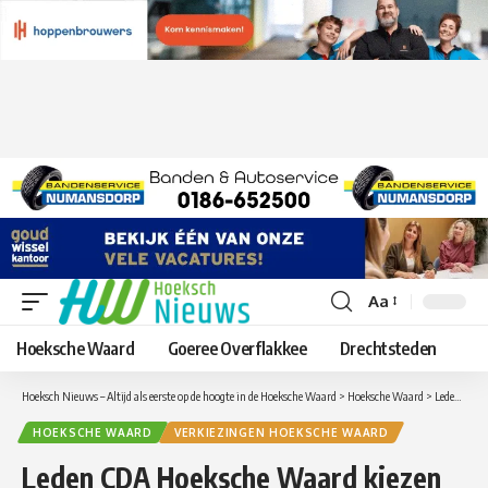
Aa
Lettergrootte
aanpassen
Hoeksche Waard
Goeree Overflakkee
Drechtsteden
Hoeksch Nieuws – Altijd als eerste op de hoogte in de Hoeksche Waard
>
Hoeksche Waard
>
Leden CDA Hoeksche Waard kiezen unaniem voor Paul Boogaard als lijsttrekker
HOEKSCHE WAARD
VERKIEZINGEN HOEKSCHE WAARD
Leden CDA Hoeksche Waard kiezen