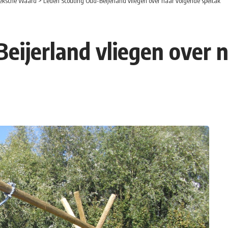
eksche Waard
>
Leden Scouting Oud-Beijerland vliegen over naar volgende speltak
eijerland vliegen over 