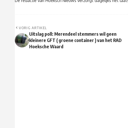
De redactie van Hoeksch Nieuws verzorgt dagelijks het laa
VORIG ARTIKEL
Uitslag poll: Merendeel stemmers wil geen
kleinere GFT ( groene container ) van het RAD
Hoeksche Waard