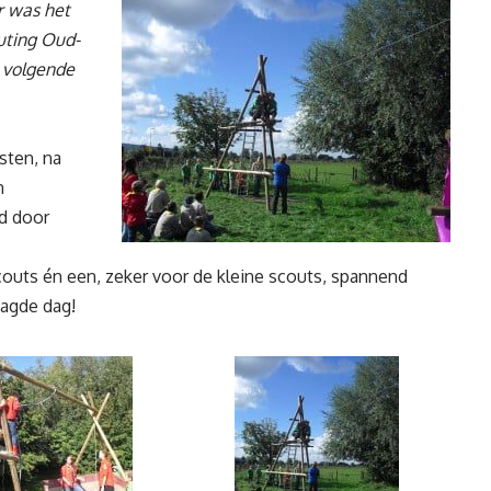
 was het
uting Oud-
n volgende
sten, na
n
d door
couts én een, zeker voor de kleine scouts, spannend
aagde dag!