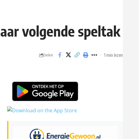
naar volgende speltak
1 min lezen
Delen