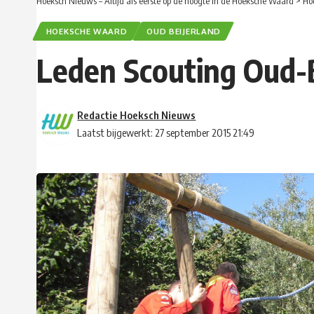
Hoeksch Nieuws – Altijd als eerste op de hoogte in de Hoeksche Waard
>
Ho
HOEKSCHE WAARD
OUD BEIJERLAND
Leden Scouting Oud-B
Redactie Hoeksch Nieuws
Laatst bijgewerkt: 27 september 2015 21:49