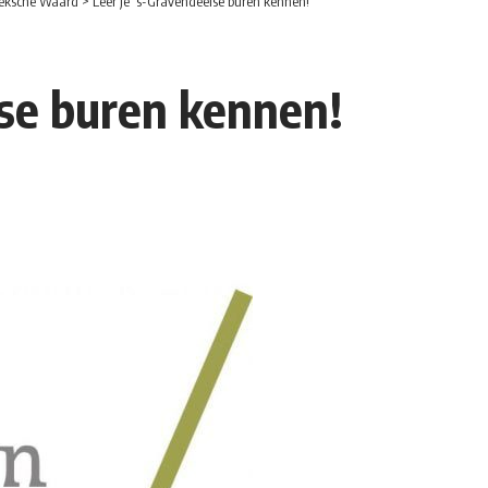
eksche Waard
>
Leer je ‘s-Gravendeelse buren kennen!
lse buren kennen!