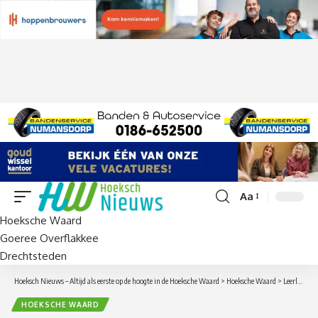
Aa
Lettergrootte
Hoeksche Waard
aanpassen
Goeree Overflakkee
Drechtsteden
Hoeksch Nieuws – Altijd als eerste op de hoogte in de Hoeksche Waard
>
Hoeksche Waard
>
Leerling basischool de Meerwaarde in Strijen valt op hoofd en overgebracht naar ziekenhuis
HOEKSCHE WAARD