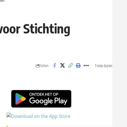
jden
voor Stichting
1 min lezen
Delen