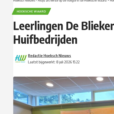
Hoeksch Nieuws – Altijd als eerste op de hoogte in de Hoeksche Waard
>
Ho
HOEKSCHE WAARD
Leerlingen De Blieken
Huifbedrijden
Redactie Hoeksch Nieuws
Laatst bijgewerkt: 8 juli 2026 15:22