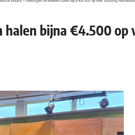
eksche Waard
>
Leerlingen De Blieken halen bijna €4.500 op voor Stichting Huifbedri
 halen bijna €4.500 op 