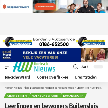
Aa
Lettergrootte
aanpassen
Hoeksche Waard
Goeree Overflakkee
Drechtsteden
Hoeksch Nieuws – Altijd als eerste op de hoogte in de Hoeksche Waard
>
Cromstrijen
>
Leerlingen en bewoners Buitensluis in Numansdorp samen aan het ontbijt
CROMSTRIJEN
HOEKSCHE WAARD
NUMANSDORP
Leerlingen en bewoners Buitensluis