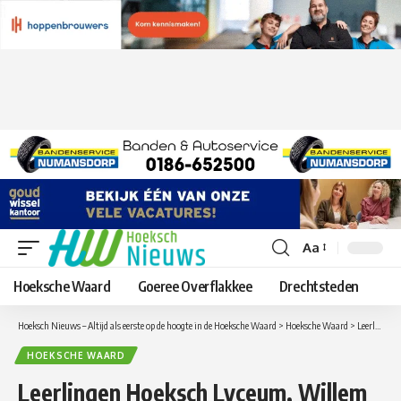
Aa
Lettergrootte
aanpassen
Hoeksche Waard
Goeree Overflakkee
Drechtsteden
Hoeksch Nieuws – Altijd als eerste op de hoogte in de Hoeksche Waard
>
Hoeksche Waard
>
Leerlingen Hoeksch Lyceum, Willem van Oranje,Actief College en Wellant college eerder naar huis vanwege weersverwachtingen
HOEKSCHE WAARD
Leerlingen Hoeksch Lyceum, Willem