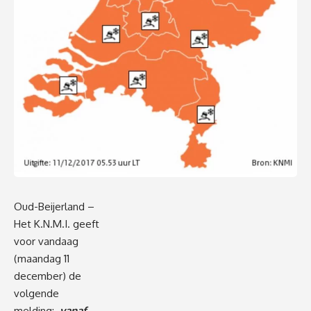
Oud-Beijerland –
Het K.N.M.I. geeft
voor vandaag
(maandag 11
december) de
volgende
melding:
vanaf