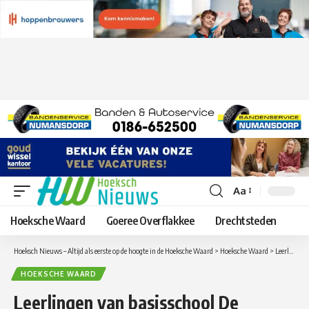
Aa
Lettergrootte
aanpassen
Hoeksche Waard
Goeree Overflakkee
Drechtsteden
Hoeksch Nieuws – Altijd als eerste op de hoogte in de Hoeksche Waard
>
Hoeksche Waard
>
Leerlingen van basisschool De Molenwiek genieten van Burgemeestersontbijt
HOEKSCHE WAARD
Leerlingen van basisschool De