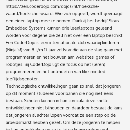
https://zen.coderdojo.com/dojos/nl/hoeksche-
waard/hoeksche-waard
. Wie zich opgeeft, wordt gevraagd
een eigen laptop mee te nemen. Dankzij het bedrijf Sioux
Embedded Systems kunnen drie leenlaptops geleend
worden voor degene die zelf niet over een laptop beschikt.
Een CoderDojo is een internationale club waarbij kinderen
(Ninja’s!) van 8 t/m 17 jaar zelfstandig aan de slag gaan met
programmeren en het bouwen aan websites, games of
robotjes. Bij CoderDojo ligt de focus op het (leren)
programmeren en het ontmoeten van like-minded
leeftijdsgenoten.
Technologische ontwikkelingen gaan zo snel, dat jongeren
op dit moment studeren voor banen die nog niet eens
bestaan. Scholen kunnen in hun curricula deze snelle
ontwikkelingen niet bijhouden en daardoor bestaat de kans
dat jongeren al achter lopen voordat ze een stap op de
arbeidsmarkt hebben gezet. Om deze jongeren te helpen
bij hun ontwikkeling en ze te laten kennismaken met