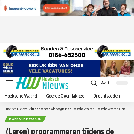
Aa
Lettergrootte
aanpassen
Hoeksche Waard
Goeree Overflakkee
Drechtsteden
Hoeksch Nieuws – Altijd als eerste op de hoogte in de Hoeksche Waard
>
Hoeksche Waard
>
(Leren) programmeren tijdens de CoderDojo van de Bibliotheek Hoeksche Waard!
HOEKSCHE WAARD
(Leren) programmeren tijdens de