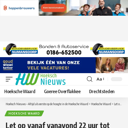
Aa
Lettergrootte
aanpassen
Hoeksche Waard
Goeree Overflakkee
Drechtsteden
Hoeksch Nieuws – Altijd als eerste op de hoogte in de Hoeksche Waard
>
Hoeksche Waard
>
Let op vanaf vanavond 22 uur tot maandag 05.00 uur afsluiting Haringvlietbrug A29 in de richting Bergen op Zoom – Rotterdam, van Hellegatsplein naar Numansdorp
HOEKSCHE WAARD
Let op vanaf vanavond 22 uur tot