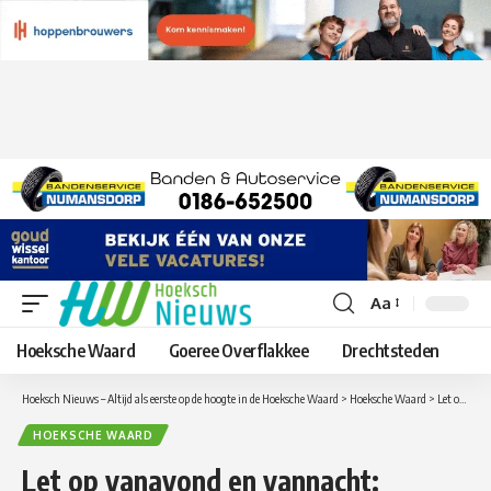
Aa
Lettergrootte
aanpassen
Hoeksche Waard
Goeree Overflakkee
Drechtsteden
Hoeksch Nieuws – Altijd als eerste op de hoogte in de Hoeksche Waard
>
Hoeksche Waard
>
Let op vanavond en vannacht: Spoedonderhoud aan het asfalt op de Haringvlietbrug op de A29 Rotterdam – Bergen op Zoom
HOEKSCHE WAARD
Let op vanavond en vannacht: