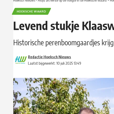
Hoeksch Nieuws – Altijd als eerste op de hoogte in de Hoeksche Waard
>
Ho
HOEKSCHE WAARD
Levend stukje Klaasw
Historische perenboomgaardjes krij
Redactie Hoeksch Nieuws
Laatst bijgewerkt: 10 juli 2025 13:49