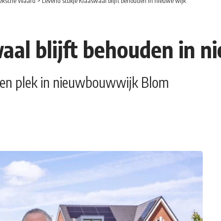
eksche Waard
>
Levend stukje Klaaswaal blijft behouden in nieuwe wijk
aal blijft behouden in n
gen plek in nieuwbouwwijk Blom