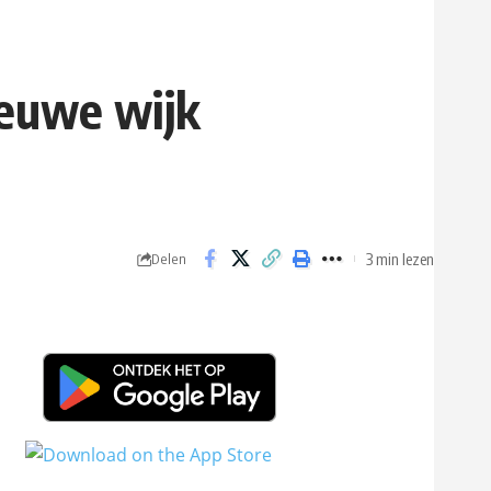
ieuwe wijk
3 min lezen
Delen