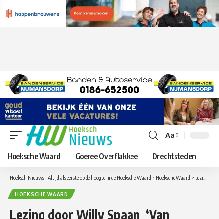
Aa
Lettergrootte
aanpassen
Hoeksche Waard
Goeree Overflakkee
Drechtsteden
Hoeksch Nieuws – Altijd als eerste op de hoogte in de Hoeksche Waard
>
Hoeksche Waard
>
Lezing door Willy Spaan ‘Van Verdronken Waard naar Hoeksche Waard’
HOEKSCHE WAARD
Lezing door Willy Spaan ‘Van