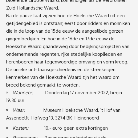
bloeiende Groote Waard, kon eindigen als de Verdronken
Zuid-Hollandsche Waard.
Na de pauze laat zij zien hoe de Hoeksche Waard uit een
getijdengebied is ontstaan; eerst door ridders en monniken
die in de loop van de 15de eeuw de aangeslibde gorzen
gingen bedijken. En hoe in de 16de en 17de eeuw de
Hoeksche Waard gaandeweg door bedijkingsprojecten van
ondernemende regenten, rijke stedelijke kooplieden en
herenboeren haar tegenwoordige omvang en vorm kreeg.
De unieke ontstaansgeschiedenis en de streekeigen
kenmerken van de Hoeksche Waard zijn het waard om
breed bekend gemaakt te worden.
Wanneer:
Donderdag 17 november 2022, begin
19.30 uur
Waar:
Museum Hoeksche Waard, ’t Hof van
Assendelft Hofweg 13, 3274 BK Heinenoord
Kosten:
10,- euro, geen extra kortingen
Reserveren:
Reserveren en betalen via de