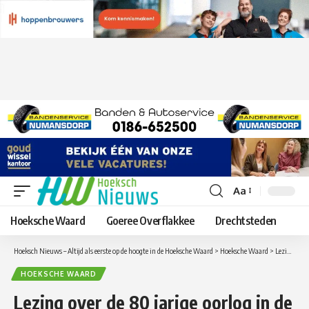
Aa
Lettergrootte
aanpassen
Hoeksche Waard
Goeree Overflakkee
Drechtsteden
Hoeksch Nieuws – Altijd als eerste op de hoogte in de Hoeksche Waard
>
Hoeksche Waard
>
Lezing over de 80 jarige oorlog in de Huiskamer van de Wijk in ’t Huys te Hoecke
HOEKSCHE WAARD
Lezing over de 80 jarige oorlog in de