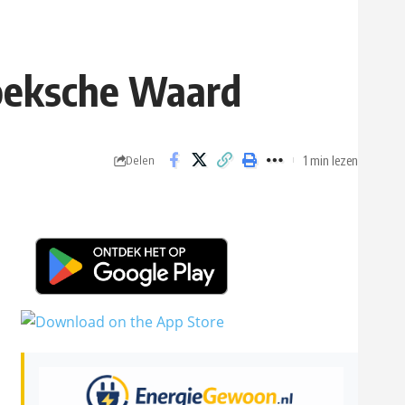
Hoeksche Waard
1 min lezen
Delen