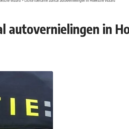
eksche Waard
>
Lichte toename aantal autovernielingen in Hoeksche Waard
al autovernielingen in 