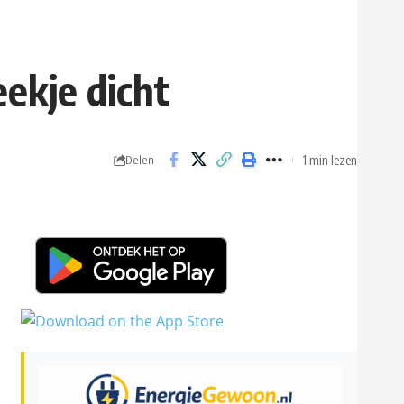
eekje dicht
1 min lezen
Delen