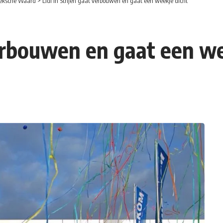
eksche Waard
>
Lidl in Strijen gaat verbouwen en gaat een weekje dicht
verbouwen en gaat een w