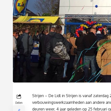
Strijen – De Lidl in Strijen is vanaf zaterdag
verbouwingswerkzaamheden aan andere ander
Delen
deuren weer. 4 jaar geleden op 25 februari op