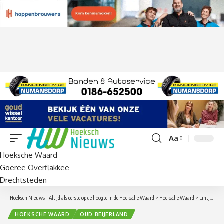
Aa
Lettergrootte
Hoeksche Waard
aanpassen
Goeree Overflakkee
Drechtsteden
Hoeksch Nieuws – Altijd als eerste op de hoogte in de Hoeksche Waard
>
Hoeksche Waard
>
Lintjesregen in Oud-Beijerland
HOEKSCHE WAARD
OUD BEIJERLAND