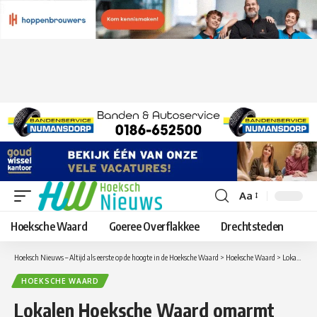
Aa
Lettergrootte
aanpassen
Hoeksche Waard
Goeree Overflakkee
Drechtsteden
Hoeksch Nieuws – Altijd als eerste op de hoogte in de Hoeksche Waard
>
Hoeksche Waard
>
Lokalen Hoeksche Waard omarmt proces van de werkgroep Hitsertse Kade
HOEKSCHE WAARD
Lokalen Hoeksche Waard omarmt