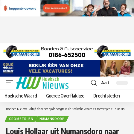
Aa
Lettergrootte
aanpassen
Hoeksche Waard
Goeree Overflakkee
Drechtsteden
Hoeksch Nieuws – Altijd als eerste op de hoogte in de Hoeksche Waard
>
Cromstrijen
>
Louis Hollaar uit Numansdorp naar Jeugd Olympische Winterspelen 2016
CROMSTRIJEN
NUMANSDORP
Louis Hollaar uit Numansdorp naar