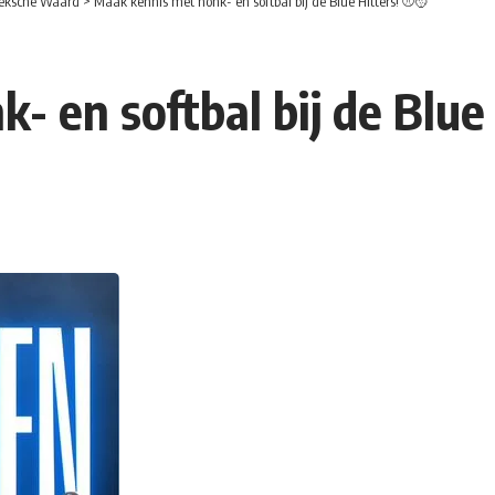
eksche Waard
>
Maak kennis met honk- en softbal bij de Blue Hitters! ⚾🥎
- en softbal bij de Blue