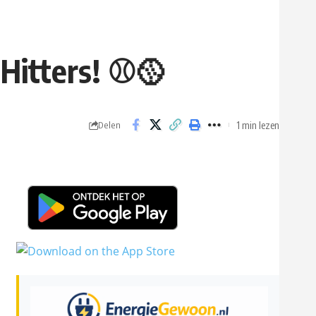
 Hitters! ⚾🥎
1 min lezen
Delen