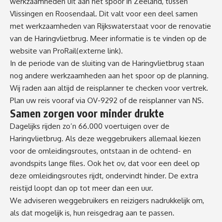
werkzaamheden uit aan het spoor in Zeeland, tussen
Vlissingen en Roosendaal. Dit valt voor een deel samen
met werkzaamheden van Rijkswaterstaat voor de renovatie
van de Haringvlietbrug. Meer informatie is te vinden op de
website van
ProRail
(externe link)
.
In de periode van de sluiting van de Haringvlietbrug staan
nog andere werkzaamheden aan het spoor op de planning.
Wij raden aan altijd de reisplanner te checken voor vertrek.
Plan uw reis vooraf via OV-9292 of de reisplanner van NS.
Samen zorgen voor minder drukte
Dagelijks rijden zo’n 66.000 voertuigen over de
Haringvlietbrug. Als deze weggebruikers allemaal kiezen
voor de omleidingsroutes, ontstaan in de ochtend- en
avondspits lange files. Ook het
ov
, dat voor een deel op
deze omleidingsroutes rijdt, ondervindt hinder. De extra
reistijd loopt dan op tot meer dan een uur.
We adviseren weggebruikers en reizigers nadrukkelijk om,
als dat mogelijk is, hun reisgedrag aan te passen.