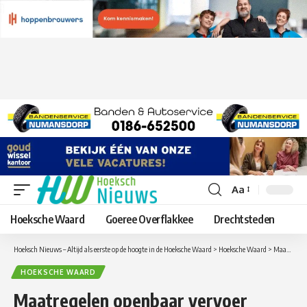
Aa
Lettergrootte
aanpassen
Hoeksche Waard
Goeree Overflakkee
Drechtsteden
Hoeksch Nieuws – Altijd als eerste op de hoogte in de Hoeksche Waard
>
Hoeksche Waard
>
Maatregelen openbaar vervoer tijdens afsluiting Haringvlietbrug
HOEKSCHE WAARD
Maatregelen openbaar vervoer