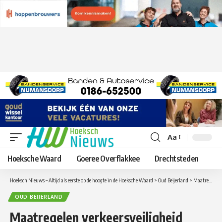
Aa
Lettergrootte
aanpassen
Hoeksche Waard
Goeree Overflakkee
Drechtsteden
Hoeksch Nieuws – Altijd als eerste op de hoogte in de Hoeksche Waard
>
Oud Beijerland
>
Maatregelen verkeersveiligheid schoolroute Poortwijk III in Oud-Beijerland
OUD BEIJERLAND
Maatregelen verkeersveiligheid