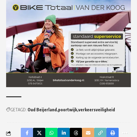
GETAGD:
Oud Beijerland
poortwijk
verkeersveiligheid