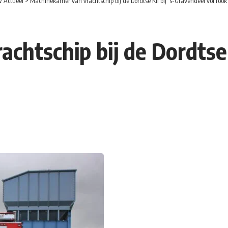
 Actueel
>
Machinekamer van vrachtschip bij de Dordtse Kil bij ‘s-Gravendeel vol rook
htschip bij de Dordtse K