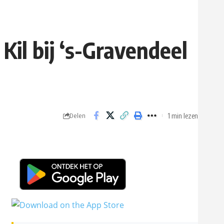
il bij ‘s-Gravendeel
1 min lezen
Delen