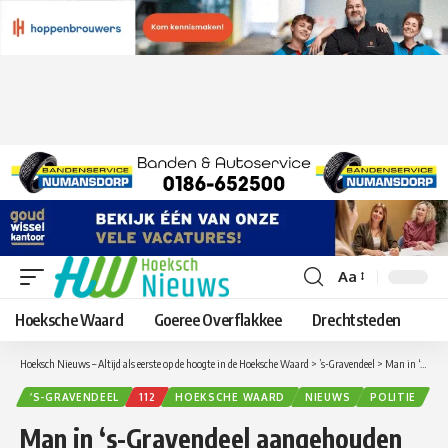
Aa
Lettergrootte
aanpassen
Hoeksche Waard
Goeree Overflakkee
Drechtsteden
Hoeksch Nieuws – Altijd als eerste op de hoogte in de Hoeksche Waard
>
’s-Gravendeel
>
Man in ‘s-Gravendeel aangehouden voor bedreiging vriendin
’S-GRAVENDEEL
112
HOEKSCHE WAARD
NIEUWS
POLITIE
Man in ‘s-Gravendeel aangehouden