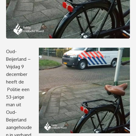
Oud-
Beijerland –
Vrijdag 9
december
heeft de
Politie een
53-jarige
man uit
Oud-
Beijerland
aangehoude
n in verband