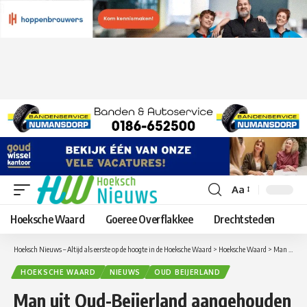
Aa
Lettergrootte
aanpassen
Hoeksche Waard
Goeree Overflakkee
Drechtsteden
Hoeksch Nieuws – Altijd als eerste op de hoogte in de Hoeksche Waard
>
Hoeksche Waard
>
Man uit Oud-Beijerland aangehouden voor het verkopen van gestolen fiets op Marktplaats
HOEKSCHE WAARD
NIEUWS
OUD BEIJERLAND
Man uit Oud-Beijerland aangehouden