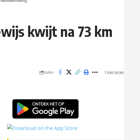
lheidsovertreding
ewijs kwijt na 73 km
1 min lezen
Delen