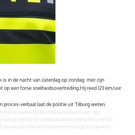
 is in de nacht van zaterdag op zondag met zijn
t op een forse snelheidsovertreding.Hij reed 123 km/uur
en proces-verbaal laat de politie uit Tilburg weten.
t Puttershoek (36) is afgelopen nacht met zijn
rapt op een forse snelheidsovertreding.Hij reed 123
j moest zijn rijbewijs inleveren en krijgt een proces-