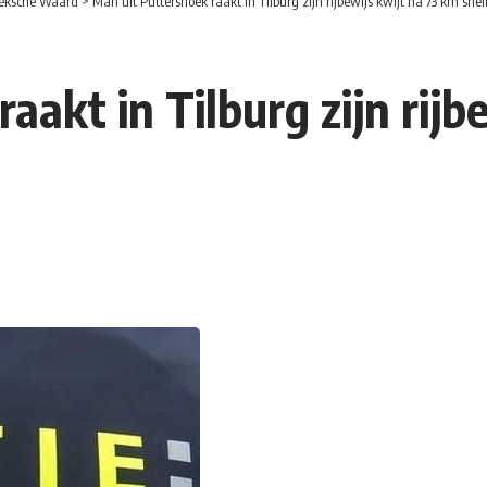
eksche Waard
>
Man uit Puttershoek raakt in Tilburg zijn rijbewijs kwijt na 73 km sne
aakt in Tilburg zijn rijb