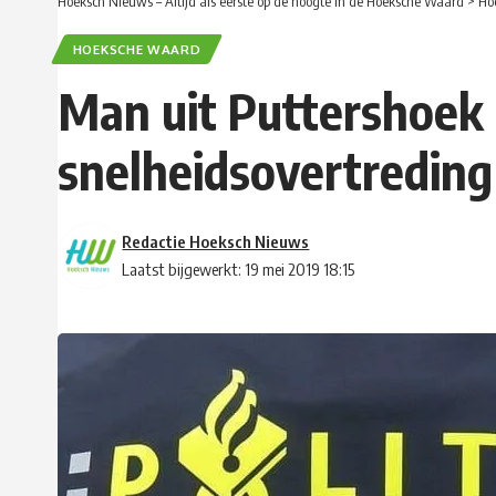
Hoeksch Nieuws – Altijd als eerste op de hoogte in de Hoeksche Waard
>
Ho
HOEKSCHE WAARD
Man uit Puttershoek r
snelheidsovertreding
Redactie Hoeksch Nieuws
Laatst bijgewerkt: 19 mei 2019 18:15