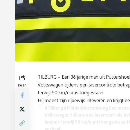
TILBURG – Een 36 jarige man uit Puttershoek
Volkswagen tijdens een lasercontrole betrap
Delen
terwijl 50 km/uur is toegestaan.
Hij moest zijn rijbewijs inleveren en krijgt e
#Tilburg
#MiddenBrabantweg
Een man ui
Volkswagen tijdens een lasercontrole bet
km/uur terwijl 50 km/uur is toegestaan.Hi
verbaal.