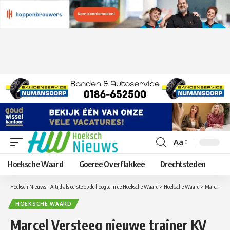
Aa
Lettergrootte
aanpassen
Hoeksche Waard
Goeree Overflakkee
Drechtsteden
Hoeksch Nieuws – Altijd als eerste op de hoogte in de Hoeksche Waard
>
Hoeksche Waard
>
Marcel Versteeg nieuwe trainer KV Good Luck
HOEKSCHE WAARD
Marcel Versteeg nieuwe trainer KV