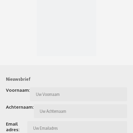
Nieuwsbrief
Voornaam:
Achternaam:
Email
adres: