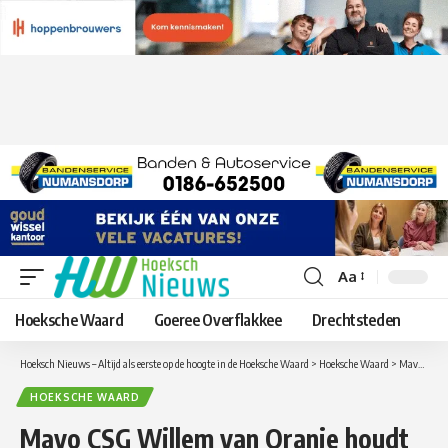
Aa
Lettergrootte
aanpassen
Hoeksche Waard
Goeree Overflakkee
Drechtsteden
Hoeksch Nieuws – Altijd als eerste op de hoogte in de Hoeksche Waard
>
Hoeksche Waard
>
Mavo CSG Willem van Oranje houdt Open Avond
HOEKSCHE WAARD
Mavo CSG Willem van Oranje houdt