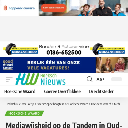
Aa
Lettergrootte
aanpassen
Hoeksche Waard
Goeree Overflakkee
Drechtsteden
Hoeksch Nieuws – Altijd als eerste op de hoogte in de Hoeksche Waard
>
Hoeksche Waard
>
Mediawijsheid op de Tandem in Oud-Beijerland
HOEKSCHE WAARD
Mediawijsheid op de Tandem in Oud-