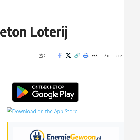
eton Loterij
2 min lezen
Delen