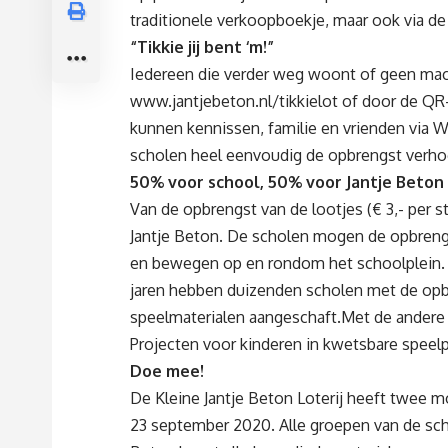
traditionele verkoopboekje, maar ook via de ‘T
“Tikkie jij bent ‘m!”
Iedereen die verder weg woont of geen macht
www.jantjebeton.nl/tikkielot
of door de QR-
kunnen kennissen, familie en vrienden via 
scholen heel eenvoudig de opbrengst verho
50% voor school, 50% voor Jantje Beton
Van de opbrengst van de lootjes (€ 3,- per st
Jantje Beton. De scholen mogen de opbreng
en bewegen op en rondom het schoolplein. D
jaren hebben duizenden scholen met de opb
speelmaterialen aangeschaft.Met de andere 
Projecten voor kinderen in kwetsbare speelpo
Doe mee!
De Kleine Jantje Beton Loterij heeft twee mo
23 september 2020. Alle groepen van de sc