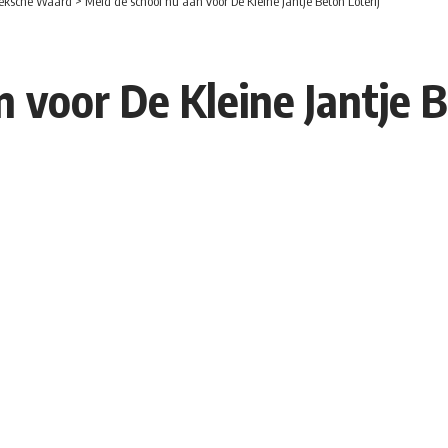
eksche Waard
>
Meld de school nu aan voor De Kleine Jantje Beton Loterij
 voor De Kleine Jantje B