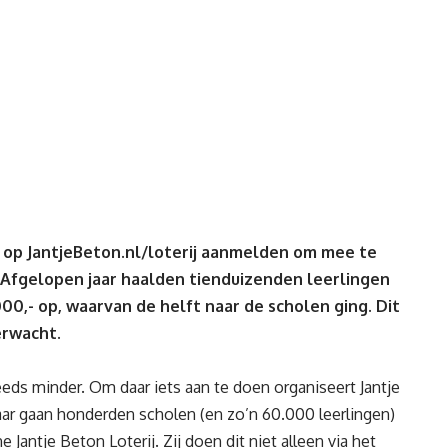
h op
JantjeBeton.nl/loterij
aanmelden om mee te
. Afgelopen jaar haalden tienduizenden leerlingen
0,- op, waarvan de helft naar de scholen ging. Dit
erwacht.
ds minder. Om daar iets aan te doen organiseert Jantje
jaar gaan honderden scholen (en zo’n 60.000 leerlingen)
Jantje Beton Loterij. Zij doen dit niet alleen via het