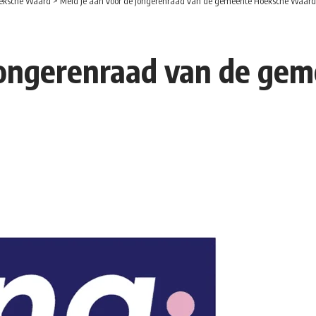
eksche Waard
>
Meld je aan voor de jongerenraad van de gemeente Hoeksche Waard
 jongerenraad van de ge