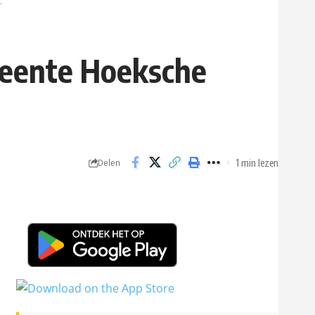
.
meente Hoeksche
1 min lezen
Delen