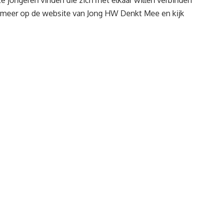
e jongeren vinden die zich met elkaar willen verbinden
s meer op
de website van Jong HW Denkt Mee
en kijk