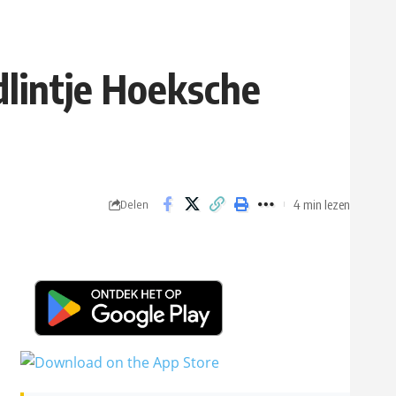
dlintje Hoeksche
4 min lezen
Delen