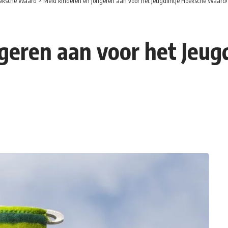
eksche Waard
>
Meld kinderen en jongeren aan voor het Jeugdlintje Hoeksche Waard!
geren aan voor het Jeug