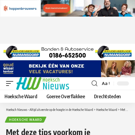
Aa
Lettergrootte
aanpassen
Hoeksche Waard
Goeree Overflakkee
Drechtsteden
Hoeksch Nieuws – Altijd als eerste op de hoogte in de Hoeksche Waard
>
Hoeksche Waard
>
Met deze tips voorkom je fietsdiefstal
HOEKSCHE WAARD
Met deze tips voorkom je