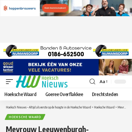
Aa
Lettergrootte
aanpassen
Hoeksche Waard
Goeree Overflakkee
Drechtsteden
Hoeksch Nieuws – Altijd als eerste op de hoogte in de Hoeksche Waard
>
Hoeksche Waard
>
Mevrouw Leeuwenburgh-Goudswaard uit Numansdorp blaast vandaag 100 kaarsjes uit!
HOEKSCHE WAARD
Mevrouw Leeuwenburgh-