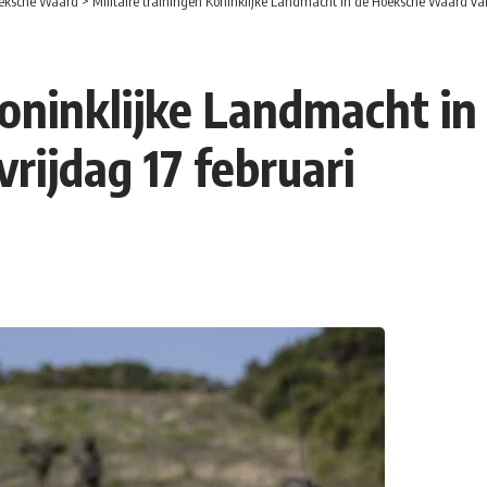
eksche Waard
>
Militaire trainingen Koninklijke Landmacht in de Hoeksche Waard van
 Koninklijke Landmacht 
rijdag 17 februari