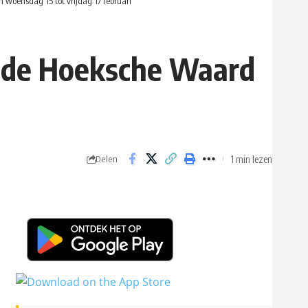
 woensdag 15 tot vrijdag 17 februari
in de Hoeksche Waard
1 min lezen
Delen