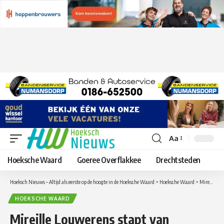
Aa
Lettergrootte
aanpassen
Hoeksche Waard
Goeree Overflakkee
Drechtsteden
Hoeksch Nieuws – Altijd als eerste op de hoogte in de Hoeksche Waard
>
Hoeksche Waard
>
Mireille Louwerens stapt van Seniorenpartij over naar de Lokalen Hoeksche Waard
HOEKSCHE WAARD
Mireille Louwerens stapt van